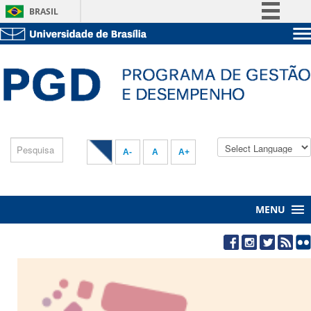
BRASIL
Simplifique!
Sobre a UnB
Comunica BR
Unidades acadêmicas
Participe
Estude na UnB
Graduação
Acesso à informação
Pós-Graduação
Administração
Legislação
Servidor
Canais
A-
A
A+
MENU