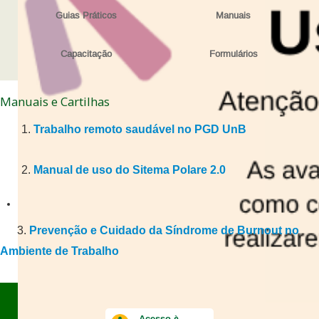
Guias Práticos
Manuais
Capacitação
Formulários
Manuais e Cartilhas
1.
Trabalho remoto saudável no PGD UnB
2.
Manual de uso do Sitema Polare 2.0
3.
Prevenção e Cuidado da Síndrome de Burnout no
Ambiente de Trabalho
Acesso à