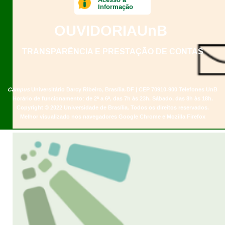
Informação
OUVIDORIA
UnB
TRANSPARÊNCIA E PRESTAÇÃO DE CONTAS
Campus
Universitário Darcy Ribeiro,
Brasília-DF | CEP 70910-900
Telefones UnB
Horário de funcionamento: de 2ª a 6ª, das 7h às 23h. Sábado, das 8h às 18h.
Copyright © 2022
Universidade de Brasília
.
Todos os direitos reservados.
Melhor visualizado nos navegadores Google Chrome e Mozilla Firefox